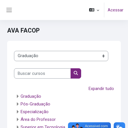
Ir para o conteúdo principal
Acessar
Painel lateral
AVA FACOP
Categorias de Cursos
Buscar cursos
Buscar cursos
Expandir tudo
Graduação
Pós-Graduação
Especialização
Área do Professor
Superior em Tecnologia