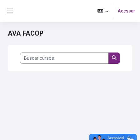
Ir para o conteúdo principal
Acessar
Painel lateral
AVA FACOP
Buscar cursos
Buscar curs